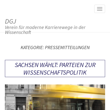
M
S
K
A
I
I
P
DGJ
T
N
O
Verein für moderne Karrierewege in der
M
C
Wissenschaft
O
E
N
N
T
KATEGORIE:
PRESSEMITTEILUNGEN
E
U
N
T
SACHSEN WÄHLT: PARTEIEN ZUR
WISSENSCHAFTSPOLITIK