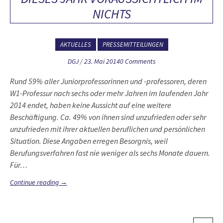
NICHTS
AKTUELLES
PRESSEMITTEILUNGEN
DGJ
/
23. Mai 2014
0 Comments
Rund 59% aller Juniorprofessorinnen und -professoren, deren
W1-Professur nach sechs oder mehr Jahren im laufenden Jahr
2014 endet, haben keine Aussicht auf eine weitere
Beschäftigung. Ca. 49% von ihnen sind unzufrieden oder sehr
unzufrieden mit ihrer aktuellen beruflichen und persönlichen
Situation. Diese Angaben erregen Besorgnis, weil
Berufungsverfahren fast nie weniger als sechs Monate dauern.
Für…
Continue reading
→
P