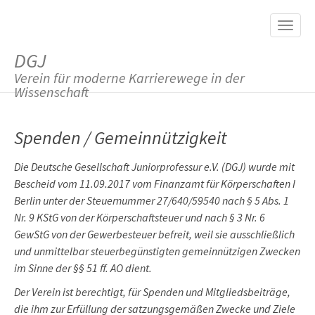
M
S
K
A
I
I
P
DGJ
T
N
O
Verein für moderne Karrierewege in der
M
C
Wissenschaft
O
E
N
N
T
Spenden / Gemeinnützigkeit
E
U
N
T
Die Deutsche Gesellschaft Juniorprofessur e.V. (DGJ) wurde mit
Bescheid vom 11.09.2017 vom Finanzamt für Körperschaften I
Berlin unter der Steuernummer 27/640/59540 nach § 5 Abs. 1
Nr. 9 KStG von der Körperschaftsteuer und nach § 3 Nr. 6
GewStG von der Gewerbesteuer befreit, weil sie ausschließlich
und unmittelbar steuerbegünstigten gemeinnützigen Zwecken
im Sinne der §§ 51 ff. AO dient.
Der Verein ist berechtigt, für Spenden und Mitgliedsbeiträge,
die ihm zur Erfüllung der satzungsgemäßen Zwecke und Ziele