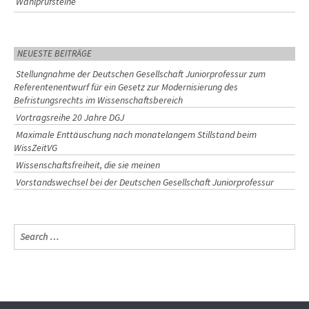
Wahlprüfsteine
NEUESTE BEITRÄGE
Stellungnahme der Deutschen Gesellschaft Juniorprofessur zum
Referentenentwurf für ein Gesetz zur Modernisierung des
Befristungsrechts im Wissenschaftsbereich
Vortragsreihe 20 Jahre DGJ
Maximale Enttäuschung nach monatelangem Stillstand beim
WissZeitVG
Wissenschaftsfreiheit, die sie meinen
Vorstandswechsel bei der Deutschen Gesellschaft Juniorprofessur
S
e
a
r
c
h
f