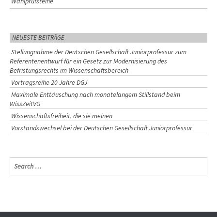
Wahlprüfsteine
NEUESTE BEITRÄGE
Stellungnahme der Deutschen Gesellschaft Juniorprofessur zum
Referentenentwurf für ein Gesetz zur Modernisierung des
Befristungsrechts im Wissenschaftsbereich
Vortragsreihe 20 Jahre DGJ
Maximale Enttäuschung nach monatelangem Stillstand beim
WissZeitVG
Wissenschaftsfreiheit, die sie meinen
Vorstandswechsel bei der Deutschen Gesellschaft Juniorprofessur
S
e
a
r
c
h
f