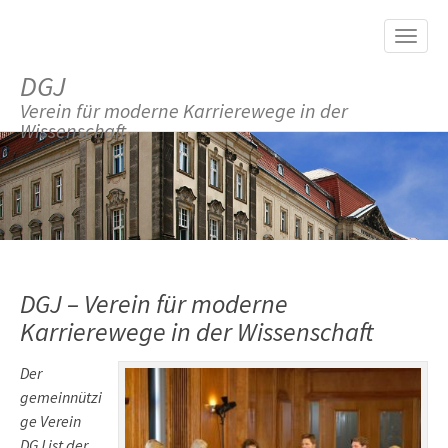
M
S
K
A
I
I
P
DGJ
T
N
O
Verein für moderne Karrierewege in der
M
C
Wissenschaft
O
E
N
N
T
E
U
N
T
DGJ – Verein für moderne
Karrierewege in der Wissenschaft
Der
gemeinnützi
ge Verein
DGJ ist der