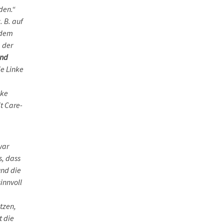
den.“
 B. auf
 dem
b der
und
e Linke
nke
t Care-
war
s, dass
und die
innvoll
tzen,
t die