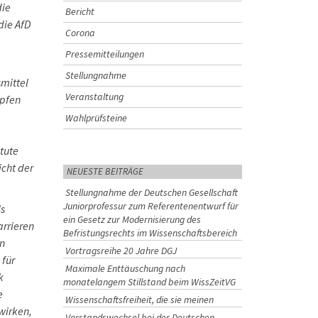
die
Bericht
die AfD
Corona
Pressemitteilungen
Stellungnahme
mittel
Veranstaltung
üpfen
Wahlprüfsteine
tute
icht der
NEUESTE BEITRÄGE
Stellungnahme der Deutschen Gesellschaft
Juniorprofessur zum Referentenentwurf für
ls
ein Gesetz zur Modernisierung des
arrieren
Befristungsrechts im Wissenschaftsbereich
n
Vortragsreihe 20 Jahre DGJ
 für
Maximale Enttäuschung nach
k
monatelangem Stillstand beim WissZeitVG
e
Wissenschaftsfreiheit, die sie meinen
wirken,
Vorstandswechsel bei der Deutschen