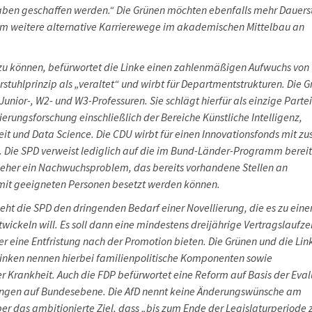
gaben geschaffen werden.“ Die Grünen möchten ebenfalls mehr Dauers
em weitere alternative Karrierewege im akademischen Mittelbau an
u können, befürwortet die Linke einen zahlenmäßigen Aufwuchs von
hrstuhlprinzip als „veraltet“ und wirbt für Departmentstrukturen. Die 
Junior-, W2- und W3-Professuren. Sie schlägt hierfür als einzige Parte
erungsforschung einschließlich der Bereiche Künstliche Intelligenz,
 und Data Science. Die CDU wirbt für einen Innovationsfonds mit zus
. Die SPD verweist lediglich auf die im Bund-Länder-Programm bereit
 eher ein Nachwuchsproblem, das bereits vorhandene Stellen an
 mit geeigneten Personen besetzt werden können.
ieht die SPD den dringenden Bedarf einer Novellierung, die es zu ein
twickeln will. Es soll dann eine mindestens dreijährige Vertragslaufze
 eine Entfristung nach der Promotion bieten. Die Grünen und die Lin
Linken nennen hierbei familienpolitische Komponenten sowie
Krankheit. Auch die FDP befürwortet eine Reform auf Basis der Eval
rungen auf Bundesebene. Die AfD nennt keine Änderungswünsche am
ber das ambitionierte Ziel, dass „bis zum Ende der Legislaturperiode 