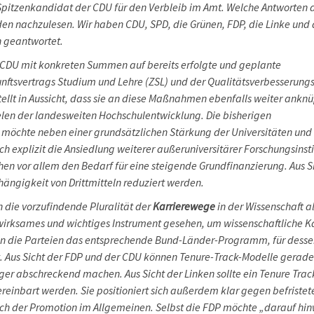
 Spitzenkandidat der CDU für den Verbleib im Amt. Welche Antworten 
nden nachzulesen. Wir haben CDU, SPD, die Grünen, FDP, die Linke und 
n geantwortet.
 CDU mit konkreten Summen auf bereits erfolgte und geplante
ftsvertrags Studium und Lehre (ZSL) und der Qualitätsverbesserungs
tellt in Aussicht, dass sie an diese Maßnahmen ebenfalls weiter ankn
ielen der landesweiten Hochschulentwicklung. Die bisherigen
 möchte neben einer grundsätzlichen Stärkung der Universitäten und
h explizit die Ansiedlung weiterer außeruniversitärer Forschungsinsti
ehen vor allem den Bedarf für eine steigende Grundfinanzierung. Aus S
hängigkeit von Drittmitteln reduziert werden.
 die vorzufindende Pluralität der
Karrierewege
in der Wissenschaft a
 wirksames und wichtiges Instrument gesehen, um wissenschaftliche K
n die Parteien das entsprechende Bund-Länder-Programm, für desse
bt. Aus Sicht der FDP und der CDU können Tenure-Track-Modelle gerade
ger abschreckend machen. Aus Sicht der Linken sollte ein Tenure Trac
vereinbart werden. Sie positioniert sich außerdem klar gegen befristet
ach der Promotion im Allgemeinen. Selbst die FDP möchte „darauf hin