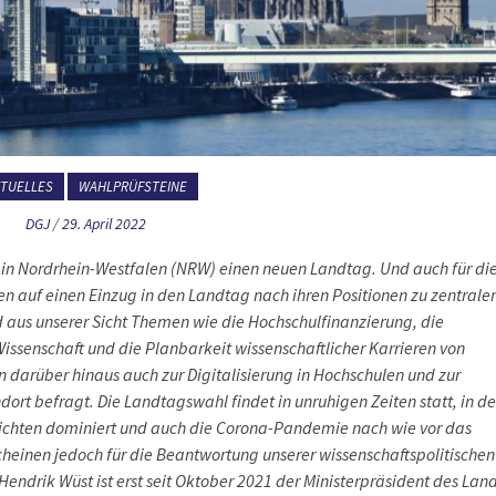
KTUELLES
WAHLPRÜFSTEINE
DGJ
/
29. April 2022
 in Nordrhein-Westfalen (NRW) einen neuen Landtag. Und auch für di
en auf einen Einzug in den Landtag nach ihren Positionen zu zentrale
nd aus unserer Sicht Themen wie die Hochschulfinanzierung, die
ssenschaft und die Planbarkeit wissenschaftlicher Karrieren von
 darüber hinaus auch zur Digitalisierung in Hochschulen und zur
dort befragt. Die Landtagswahl findet in unruhigen Zeiten statt, in d
hrichten dominiert und auch die Corona-Pandemie nach wie vor das
cheinen jedoch für die Beantwortung unserer wissenschaftspolitischen
 Hendrik Wüst ist erst seit Oktober 2021 der Ministerpräsident des Lan