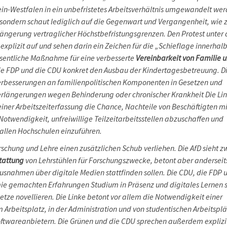
rhein-Westfalen in ein unbefristetes Arbeitsverhältnis umgewandelt wer
 sondern schaut lediglich auf die Gegenwart und Vergangenheit, wie z.
ngerung vertraglicher Höchstbefristungsgrenzen. Den Protest unter
explizit auf und sehen darin ein Zeichen für die „Schieflage innerhal
wesentliche Maßnahme für eine verbesserte
Vereinbarkeit von Familie 
ie FDP und die CDU konkret den Ausbau der Kindertagesbetreuung. Di
rbesserungen an familienpolitischen Komponenten in Gesetzen und
verlängerungen wegen Behinderung oder chronischer Krankheit Die Li
er Arbeitszeiterfassung die Chance, Nachteile von Beschäftigten mi
Notwendigkeit, unfreiwillige Teilzeitarbeitsstellen abzuschaffen und
 allen Hochschulen einzuführen.
schung und Lehre einen zusätzlichen Schub verliehen. Die AfD sieht z
stattung
von Lehrstühlen für Forschungszwecke, betont aber anderseit
Ausnahmen über digitale Medien stattfinden sollen. Die CDU, die FDP 
ie gemachten Erfahrungen Studium in Präsenz und digitales Lernen s
tze novellieren. Die Linke betont vor allem die Notwendigkeit einer
Arbeitsplatz, in der Administration und von studentischen Arbeitsplä
ftwareanbietern. Die Grünen und die CDU sprechen außerdem explizi