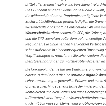
Drittel aller Stellen in Lehre und Forschung in Nord
Die CDU nennt hingegen keine Pläne für die Zukunft,
die während der Corona-Pandemie ermöglichte Verlä
Stichwort #IchBinHanna greifen lediglich die Grünen 
Wissenschaftslandschaft in Deutschland.“ Als eine 
Wissenschaftskarriere
nennen die SPD, die Grünen, d
und die SPD verweisen außerdem auf notwendige Ve
Regularien. Die Linke nennen hier konkret Vertrags
sehen außerdem in einer konsequenten Umsetzung ein
Verpflichtungen zu reduzieren. Sie sehen zudem die 
Dienstvereinbarungen zum ortsflexiblen Arbeiten an
Die Corona-Pandemie hat der Digitalisierung von For
einerseits den Bedarf für eine optimale
digitale Aus
Lehrveranstaltungen generell in Präsenz und nur in 
Grünen wollen hingegen auf Basis der in der Pandem
kombinieren und hierfür zum Teil auch Hochschulgese
adäquaten Ausstattung der Wissenschaftler:innen am 
auch mit Software von kleinen und unabhängigen So