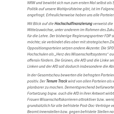
NRW und bewirbt sich nun zum ersten Mal selbst als
Politik auf unsere Wahlprüfsteine gibt, ist im Folge
angefragt. Erfreulicherweise haben uns alle Parteie
Mit Blick auf die
Hochschulfinanzierung
verweist die
Mittelzuwächse, unter anderem im Rahmen des Zukun
für die Lehre. Der bisherige Regierungspartner FDP s
möchte; sie verbindet dies aber mit strategischen Z
Oppositionsparteien setzen andere Akzente: Die SPD
Hochschulen als „Herz des Wissenschaftssystems“ auc
offensiv fördern. Die Grünen, die AfD und die Linke s
Linken und der AfD soll dadurch insbesondere die Ab
In der Gesamtschau bewerten die befragten Parteien
positiv. Der
Tenure Track
wird von allen Parteien als
planbarer zu machen. Dementsprechend befürworte
Fortsetzung bspw. auch die AfD in ihrer Antwort wir
Frauen Wissenschaftskarrieren attraktiver bzw. weni
grundsätzlich für alle befristete Post-Doc-Verträge 
Beamt:innenstellen bzw. gegen befristete Stellen n