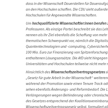
dass in der Wissenschaft Dauerstellen für Dauerauf
an den Hochschulen schaffen. Die CDU sieht außerd
Hochschulen für Angewandte Wissenschaften.
Um
hochqualifizierte
Wissenschaftler:innen berufen
z
Professuren. Als einzige Partei beschreibt sie das Le
nennen als ihr Ziel ebenfalls die Schaffung von mehr 
thematischen Schwerpunkt vor, nämlich die Digitalisi
Quantentechnologien und -computing, Cybersicherheit
100 Mio. Euro zur Finanzierung von Spitzenforschung
enthaltenen Lösungsansätze. Die AfD sieht hingegen
Universitäten und Hochschulen teilweise nicht mehr
Hinsichtlich des
Wissenschaftszeitvertragsgesetzes
s
„Gesetz für gute Arbeit in der Wissenschaft“ weiteren
während der Promotion sowie einen Tenure Track oder
sehen ebenfalls Änderungs- und Reformbedarf. Die 
Verlängerungen wegen Behinderung oder chronischer 
des Gesetzes entsprechend der Koalitionsvereinba
Wissenschaftszeitvertragsgesetz selbst, formuliert a