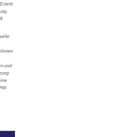
D sieht
ung.
ft
uelle
ationen
en und
tzung
eine
ÖPNV