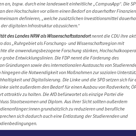
en an, bspw. durch eine landesweit einheitliche „CampusApp“. Die SP
g an den Hochschulen vor allem einen Bedarf an dauerhafter Finanzier
meinsam definieren, „welche zusätzlichen Investitionsmittel dauerha
der digitalen Infrastruktur abzusichern.“
vität des Landes NRW als Wissenschaftsstandort
nennt die CDU ihre akt
uro das „Ruhrgebiet als Forschungs- und Wissenschaftsregion mit
 möchte die anwendungsbezogene Forschung stärken, Hochschulkooper
r grobe Entwicklungslinien. Die FDP nennt die Förderung des
 von Gründungen sowie des internationalen Austauschs von Studierend
ehen hingegen die Notwendigkeit von Maßnahmen zur sozialen Unterstü
ltigkeit und Digitalisierung. Die Linke und die SPD setzen sich für 
Linke sieht außerdem den Bedarf für einen Ausbau von Radverkehr, 
ttraktiv zu halten. Die AfD befürwortet als einzige Partei die
uss Staatsexamen und Diplom. Aus ihrer Sicht sollten außerdem
dienanfänger:innen grundsätzlich zu reduzieren und berufliche
sprechen sich dadurch auch eine Entlastung der Studierenden und
tudienbedingungen.