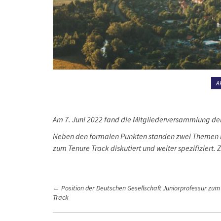
A
Am 7. Juni 2022 fand die Mitgliederversammlung der 
Neben den formalen Punkten standen zwei Themen in
zum Tenure Track diskutiert und weiter spezifiziert
P
←
Position der Deutschen Gesellschaft Juniorprofessur zum
Track
o
s