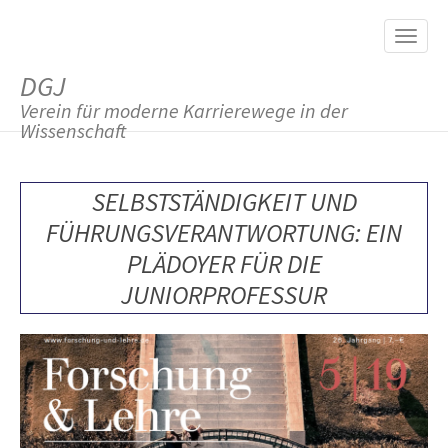
M
S
K
A
I
I
P
DGJ
T
N
O
Verein für moderne Karrierewege in der
M
C
Wissenschaft
O
E
N
N
T
SELBSTSTÄNDIGKEIT UND
E
U
N
FÜHRUNGSVERANTWORTUNG: EIN
T
PLÄDOYER FÜR DIE
JUNIORPROFESSUR