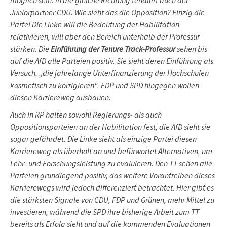
möglich sein. In die gleiche Richtung tendiert auch der
Juniorpartner CDU. Wie sieht das die Opposition? Einzig die
Partei Die Linke will die Bedeutung der Habilitation
relativieren, will aber den Bereich unterhalb der Professur
stärken. Die
Einführung der
Tenure Track-Professur
sehen bis
auf die AfD alle Parteien positiv. Sie sieht deren Einführung als
Versuch, „die jahrelange Unterfinanzierung der Hochschulen
kosmetisch zu korrigieren“. FDP und SPD hingegen wollen
diesen Karriereweg ausbauen.
Auch in RP halten sowohl Regierungs- als auch
Oppositionsparteien an der Habilitation fest, die AfD sieht sie
sogar gefährdet. Die Linke sieht als einzige Partei diesen
Karriereweg als überholt an und befürwortet Alternativen, um
Lehr- und Forschungsleistung zu evaluieren. Den TT sehen alle
Parteien grundlegend positiv, das weitere Vorantreiben dieses
Karrierewegs wird jedoch differenziert betrachtet. Hier gibt es
die stärksten Signale von CDU, FDP und Grünen, mehr Mittel zu
investieren, während die SPD ihre bisherige Arbeit zum TT
bereits als Erfolg sieht und auf die kommenden Evaluationen