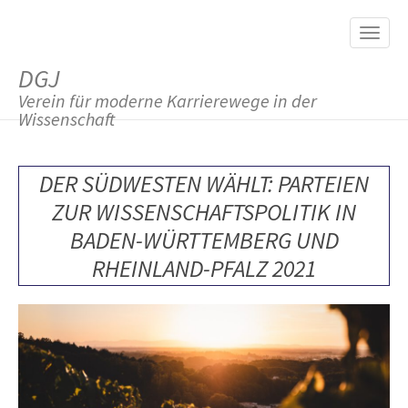
M
S
K
A
I
I
P
DGJ
T
N
O
Verein für moderne Karrierewege in der
M
C
Wissenschaft
O
E
N
N
T
DER SÜDWESTEN WÄHLT: PARTEIEN
E
U
N
ZUR WISSENSCHAFTSPOLITIK IN
T
BADEN-WÜRTTEMBERG UND
RHEINLAND-PFALZ 2021