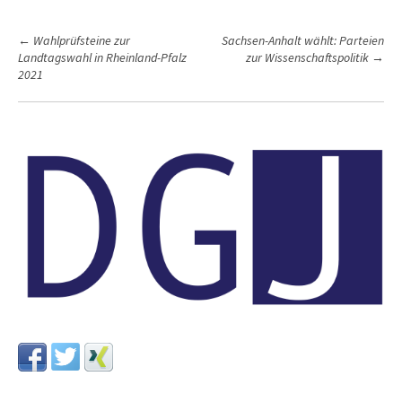
P
←
Wahlprüfsteine zur
Sachsen-Anhalt wählt: Parteien
Landtagswahl in Rheinland-Pfalz
zur Wissenschaftspolitik
→
o
2021
s
t
n
a
v
i
g
a
t
i
o
n