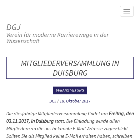
M
S
K
A
I
I
P
DGJ
T
N
O
Verein für moderne Karrierewege in der
M
C
Wissenschaft
O
E
N
N
T
MITGLIEDERVERSAMMLUNG IN
E
U
N
DUISBURG
T
VERANSTALTUNG
DGJ
/
18. Oktober 2017
Die diesjährige Mitgliederversammlung findet am
Freitag, den
03.11.2017, in Duisburg
statt. Die Einladung wurde allen
Mitgliedern an die uns bekannte E-Mail-Adresse zugeschickt.
Sollten Sie als Mitglied keine E-Mail erhalten haben, schreiben