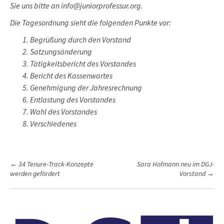
Sie uns bitte an info@juniorprofessur.org.
Die Tagesordnung sieht die folgenden Punkte vor:
Begrüßung durch den Vorstand
Satzungsänderung
Tätigkeitsbericht des Vorstandes
Bericht des Kassenwartes
Genehmigung der Jahresrechnung
Entlastung des Vorstandes
Wahl des Vorstandes
Verschiedenes
P
←
34 Tenure-Track-Konzepte
Sara Hofmann neu im DGJ-
werden gefördert
Vorstand
→
o
s
t
n