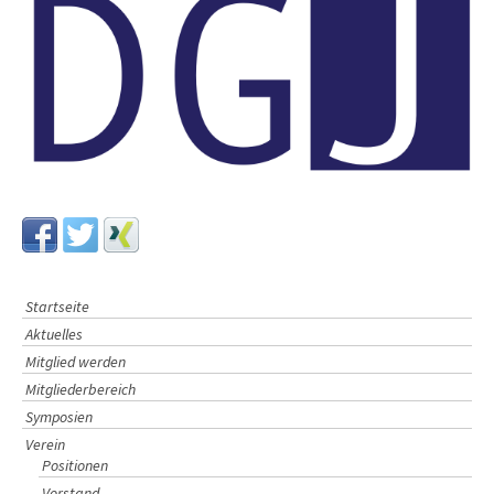
a
v
i
g
a
t
i
o
n
Startseite
Aktuelles
Mitglied werden
Mitgliederbereich
Symposien
Verein
Positionen
Vorstand