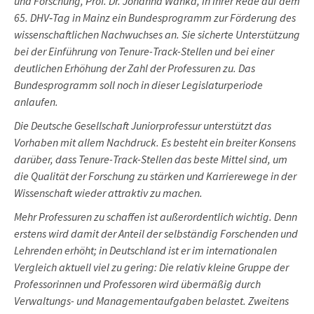
und For­schung, Prof. Dr. Johanna Wanka, in ihrer Rede auf dem
65. DHV‑Tag in Mainz ein Bundesprogramm zur Förderung des
wissenschaftlichen Nach­wuchses an. Sie sicherte Unterstützung
bei der Einführung von Tenure-Track-Stellen und bei einer
deutlichen Erhöhung der Zahl der Pro­fes­suren zu. Das
Bundesprogramm soll noch in dieser Legislaturperiode
anlaufen.
Die Deutsche Gesellschaft Juniorprofessur unterstützt das
Vorhaben mit allem Nachdruck. Es besteht ein breiter Konsens
darüber, dass Tenure-Track-Stellen das beste Mittel sind, um
die Qualität der Forschung zu stärken und Karrierewege in der
Wis­senschaft wieder attraktiv zu machen.
Mehr Professuren zu schaffen ist außerordentlich wichtig. Denn
erstens wird damit der Anteil der selbständig Forschenden und
Lehrenden erhöht; in Deutschland ist er im internationalen
Vergleich aktuell viel zu gering: Die relativ kleine Gruppe der
Pro­fes­sorinnen und Professoren wird über­mäßig durch
Verwaltungs- und Management­aufgaben belastet. Zweitens