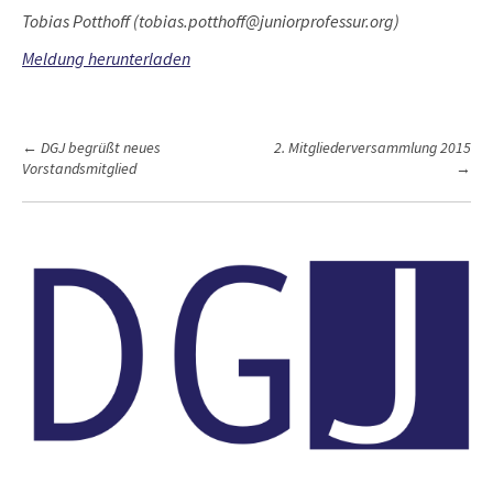
Tobias Potthoff (tobias.potthoff@juniorprofessur.org)
Meldung herunterladen
P
←
DGJ begrüßt neues
2. Mitgliederversammlung 2015
Vorstandsmitglied
→
o
s
t
n
a
v
i
g
a
t
i