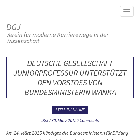
M
S
K
A
I
I
P
DGJ
T
N
O
Verein für moderne Karrierewege in der
M
C
Wissenschaft
O
E
N
N
T
DEUTSCHE GESELLSCHAFT
E
U
N
JUNIORPROFESSUR UNTERSTÜTZT
T
DEN VORSTOSS VON B
UNDESMINISTERIN WANKA
STELLUNGNAHME
DGJ
/
30. März 2015
0 Comments
Am 24. März 2015 kündigte die Bundesministerin für Bildung