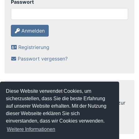
Passwort
Anmelden
Registrierung
Passwort vergessen?
Ankündigungen
Diese Website verwendet Cookies, um
sicherzustellen, dass Sie die beste Erfahrung
Es stehen keine Ankündigungen für Besucher zur
auf unserer Website erhalten. Mit der Nutzung
Verfügung. Melden Sie sich an um die
dieser Webseite erklären Sie sich
Ankündigungen zu sehen.
einverstanden, dass wir Cookies verwenden.
Weitere Informationen