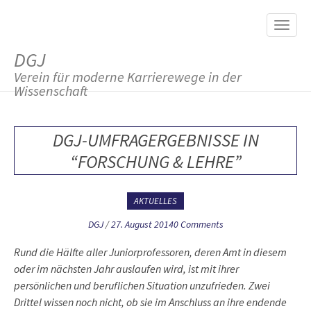
M
S
K
A
I
I
P
DGJ
T
N
O
Verein für moderne Karrierewege in der
M
C
Wissenschaft
O
E
N
N
T
DGJ-UMFRAGERGEBNISSE IN
E
U
N
“FORSCHUNG & LEHRE”
T
AKTUELLES
DGJ
/
27. August 2014
0 Comments
Rund die Hälfte aller Juniorprofessoren, deren Amt in diesem
oder im nächsten Jahr auslaufen wird, ist mit ihrer
persönlichen und beruflichen Situation unzufrieden. Zwei
Drittel wissen noch nicht, ob sie im Anschluss an ihre endende