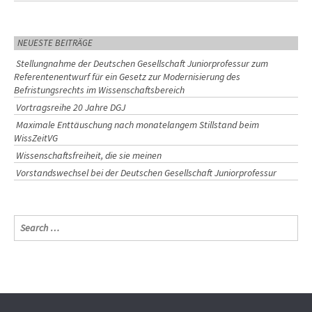
NEUESTE BEITRÄGE
Stellungnahme der Deutschen Gesellschaft Juniorprofessur zum
Referentenentwurf für ein Gesetz zur Modernisierung des
Befristungsrechts im Wissenschaftsbereich
Vortragsreihe 20 Jahre DGJ
Maximale Enttäuschung nach monatelangem Stillstand beim
WissZeitVG
Wissenschaftsfreiheit, die sie meinen
Vorstandswechsel bei der Deutschen Gesellschaft Juniorprofessur
S
e
a
r
c
h
f