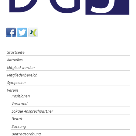
g
a
t
i
o
n
Startseite
Aktuelles
Mitglied werden
Mitgliederbereich
Symposien
Verein
Positionen
Vorstand
Lokale Ansprechpartner
Beirat
Satzung
Beitragsordnung