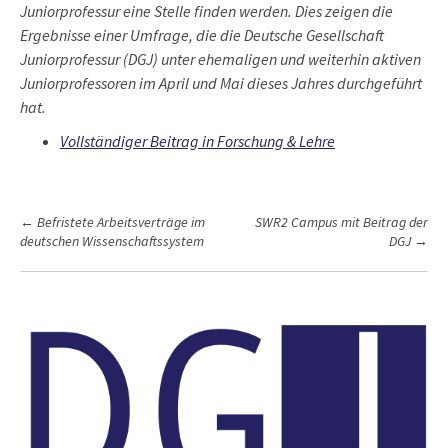
Juniorprofessur eine Stelle finden werden. Dies zeigen die
Ergebnisse einer Umfrage, die die Deutsche Gesellschaft
Juniorprofessur (DGJ) unter ehemaligen und weiterhin aktiven
Juniorprofessoren im April und Mai dieses Jahres durchgeführt
hat.
Vollständiger Beitrag in Forschung & Lehre
P
←
Befristete Arbeitsverträge im
SWR2 Campus mit Beitrag der
deutschen Wissenschaftssystem
DGJ
→
o
s
t
n
a
v
i